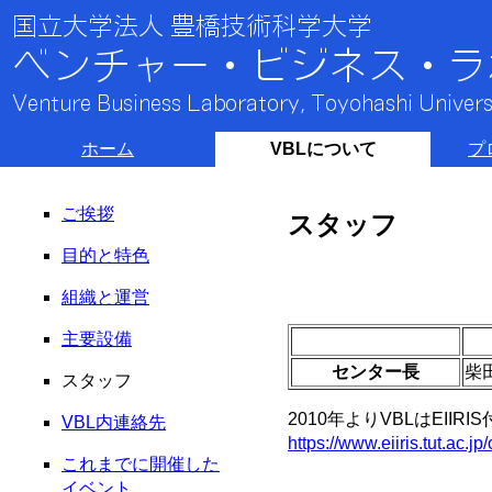
ホーム
VBLについて
プ
ご挨拶
スタッフ
目的と特色
組織と運営
主要設備
センター長
柴
スタッフ
2010年よりVBLはEI
VBL内連絡先
https://www.eiiris.tut.ac.
これまでに開催した
イベント